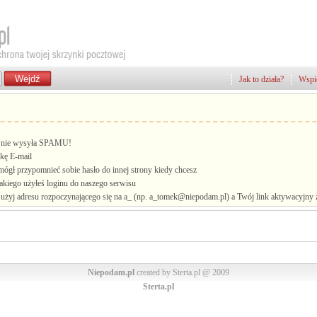
Jak to działa?
Wspie
i, nie wysyła SPAMU!
kę E-mail
mógł przypomnieć sobie hasło do innej strony kiedy chcesz
jakiego użyłeś loginu do naszego serwisu
żyj adresu rozpoczynającego się na a_ (np. a_tomek@niepodam.pl) a Twój link aktywacyjny zo
Niepodam.pl
created by Sterta.pl @ 2009
Sterta.pl