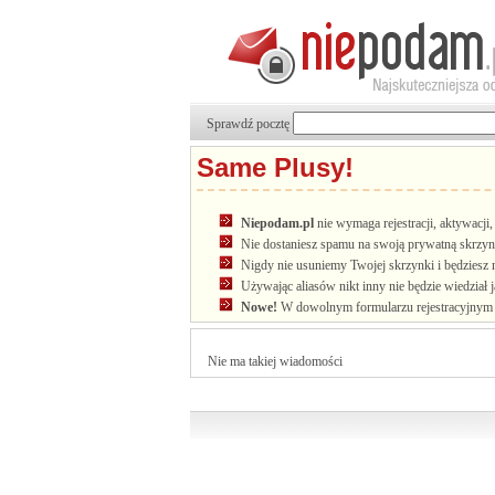
Sprawdź pocztę
Same Plusy!
Niepodam.pl
nie wymaga rejestracji, aktywacj
Nie dostaniesz spamu na swoją prywatną skrzyn
Nigdy nie usuniemy Twojej skrzynki i będziesz 
Używając aliasów nikt inny nie będzie wiedział 
Nowe!
W dowolnym formularzu rejestracyjnym u
Nie ma takiej wiadomości