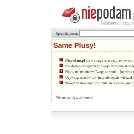
Sprawdź pocztę
Same Plusy!
Niepodam.pl
nie wymaga rejestracji, aktywacj
Nie dostaniesz spamu na swoją prywatną skrzyn
Nigdy nie usuniemy Twojej skrzynki i będziesz 
Używając aliasów nikt inny nie będzie wiedział 
Nowe!
W dowolnym formularzu rejestracyjnym u
Nie ma takiej wiadomości