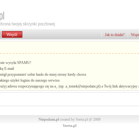
Jak to działa?
Wspie
i, nie wysyła SPAMU!
kę E-mail
mógł przypomnieć sobie hasło do innej strony kiedy chcesz
jakiego użyłeś loginu do naszego serwisu
żyj adresu rozpoczynającego się na a_ (np. a_tomek@niepodam.pl) a Twój link aktywacyjny zo
Niepodam.pl
created by Sterta.pl @ 2009
Sterta.pl