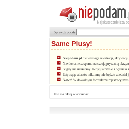
Sprawdź pocztę
Same Plusy!
Niepodam.pl
nie wymaga rejestracji, aktywacj
Nie dostaniesz spamu na swoją prywatną skrzyn
Nigdy nie usuniemy Twojej skrzynki i będziesz 
Używając aliasów nikt inny nie będzie wiedział 
Nowe!
W dowolnym formularzu rejestracyjnym u
Nie ma takiej wiadomości