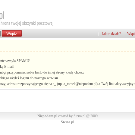
Jak to działa?
Wspie
i, nie wysyła SPAMU!
kę E-mail
mógł przypomnieć sobie hasło do innej strony kiedy chcesz
jakiego użyłeś loginu do naszego serwisu
żyj adresu rozpoczynającego się na a_ (np. a_tomek@niepodam.pl) a Twój link aktywacyjny zo
Niepodam.pl
created by Sterta.pl @ 2009
Sterta.pl