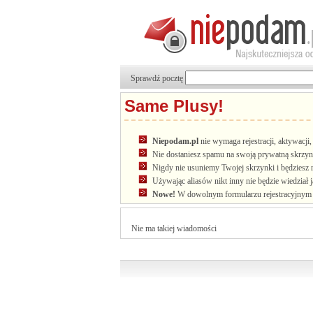
Sprawdź pocztę
Same Plusy!
Niepodam.pl
nie wymaga rejestracji, aktywacj
Nie dostaniesz spamu na swoją prywatną skrzyn
Nigdy nie usuniemy Twojej skrzynki i będziesz 
Używając aliasów nikt inny nie będzie wiedział 
Nowe!
W dowolnym formularzu rejestracyjnym u
Nie ma takiej wiadomości