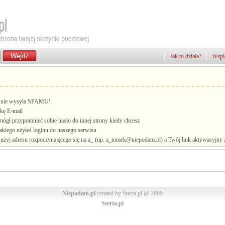
Jak to działa?
Wspie
i, nie wysyła SPAMU!
kę E-mail
mógł przypomnieć sobie hasło do innej strony kiedy chcesz
jakiego użyłeś loginu do naszego serwisu
żyj adresu rozpoczynającego się na a_ (np. a_tomek@niepodam.pl) a Twój link aktywacyjny zo
Niepodam.pl
created by Sterta.pl @ 2009
Sterta.pl