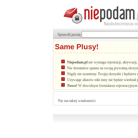
Sprawdź pocztę
Same Plusy!
Niepodam.pl
nie wymaga rejestracji, aktywacj
Nie dostaniesz spamu na swoją prywatną skrzyn
Nigdy nie usuniemy Twojej skrzynki i będziesz 
Używając aliasów nikt inny nie będzie wiedział 
Nowe!
W dowolnym formularzu rejestracyjnym u
Nie ma takiej wiadomości