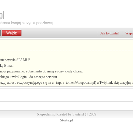
Jak to działa?
Wspie
i, nie wysyła SPAMU!
kę E-mail
mógł przypomnieć sobie hasło do innej strony kiedy chcesz
jakiego użyłeś loginu do naszego serwisu
żyj adresu rozpoczynającego się na a_ (np. a_tomek@niepodam.pl) a Twój link aktywacyjny zo
Niepodam.pl
created by Sterta.pl @ 2009
Sterta.pl