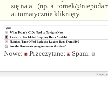
się na a_ (np. a_tomek@niepodam.
automatycznie kliknięty.
Tytuł
What Today’s CIOs Need to Navigate Next
Cost-Effective Global Shipping Rates Available
[Limited-Time Offer] Exclusive Luxury Bags From $169
Are the Democrats going to save us this time?
Nowe:
Przeczytane:
Spam:
Niepodam