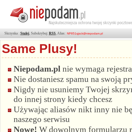
Skrzynka :
Stulej
, Subskrybuj:
RSS
, Alias:
Same Plusy!
Niepodam.pl
nie wymaga rejestra
Nie dostaniesz spamu na swoją p
Nigdy nie usuniemy Twojej skrzyn
do innej strony kiedy chcesz
Używając aliasów nikt inny nie bę
naszego serwisu
Nowe!
W dowolnym formularzu re